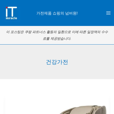
콘
텐
가전제품 쇼핑의 넘버원!
츠
로
이 포스팅은 쿠팡 파트너스 활동의 일환으로 이에 따른 일정액의 수수
건
료를 제공받습니다.
너
뛰
기
건강가전