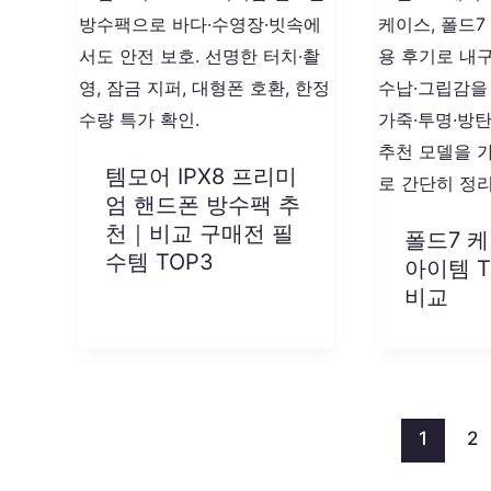
템모어 IPX8 프리미
엄 핸드폰 방수팩 추
천｜비교 구매전 필
폴드7 
수템 TOP3
아이템 T
비교
1
2