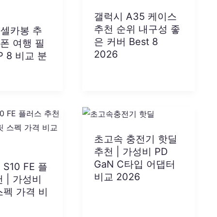
갤럭시 A35 케이스
추천 순위 내구성 좋
셀카봉 추
은 커버 Best 8
이폰 여행 필
2026
P 8 비교 분
초고속 충전기 핫딜
추천 | 가성비 PD
GaN C타입 어댑터
S10 FE 플
비교 2026
 | 가성비
스펙 가격 비