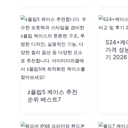
S24+케
가격 성능
기 2026
z플립5 케이스 추천
순위 베스트7