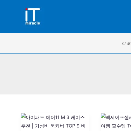
콘
텐
츠
로
건
이 
너
뛰
기