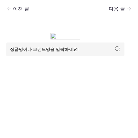
←
이전 글
다음 글
→