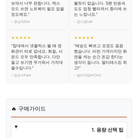
보여서 너무 편합니다. 덱스
블릿이 없습니다. S펜 반응속
모드 쓰면 노트북이 필요 없을
도도 엄청 빨라져서 종이에 쓰
정도예요.”
는 느낌나요.”
– 영상러Kim
– 공시생Lee
★★★★★
★★★★★
“침대에서 넷플릭스 볼 때 영
“배송도 빠르고 포장도 꼼꼼
화관이 따로 없네요. 화질, 사
했습니다. 비싼 가격이지만 화
운드 모두 만족합니다. 다만
면을 켜는 순간 돈값 한다는
들고 보기엔 무거워서 거치대
생각이 듭니다. 멀티태스킹 최
필수입니다.”
고!”
– 집순이Park
– 얼리어답터Choi
🔥 구매가이드
1. 용량 선택 팁