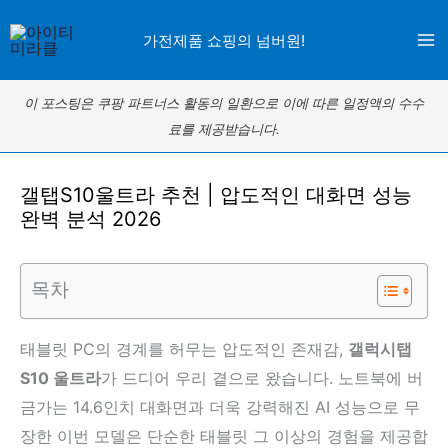
콘
가전제품 쇼핑의 넘버원!
텐
츠
로
이 포스팅은 쿠팡 파트너스 활동의 일환으로 이에 따른 일정액의 수수
건
료를 제공받습니다.
너
뛰
갤탭S10울트라 추천 | 압도적인 대화면 성능
기
완벽 분석 2026
목차
태블릿 PC의 경계를 허무는 압도적인 존재감,
갤럭시탭
S10 울트라
가 드디어 우리 곁으로 왔습니다. 노트북에 버
금가는 14.6인치 대화면과 더욱 강력해진 AI 성능으로 무
장한 이번 모델은 단순한 태블릿 그 이상의 경험을 제공합